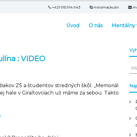
+421 915 914 943
miromackulin
m
Úvod
O nás
Mentálny 
Vyh
ulína : VIDEO
V
y
h
ľ
 žiakov ZŠ a študentov stredných škôl. „Memoriál
Naj
a
vej hale v Giraltovciach už máme za sebou. Takto
d
a
ť
U
: