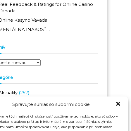
Real Feedback & Ratings for Online Casino
Canada
Online Kasyno Vavada
MENTÁLNA INAKOSŤ…
hív
egórie
Aktuality
(257)
Novinky
(150)
Spravujte súhlas so súbormi cookie
Top Team
(19)
anie tých najlepších skúseností používame technológie, ako sú súbory
vavada
(1)
kladanie a/alebo prístup k informáciám o zariadení. Súhlas s týmito
mi nám umožní spracovávať údaje, ako je správanie pri prehliadaní