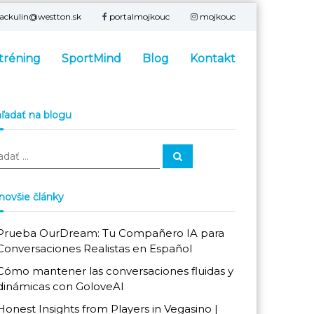
ackulin@
westton.sk
portalmojkouc
mojkouc
tréning
SportMind
Blog
Kontakt
ľadať na blogu
H
ľ
a
d
a
novšie články
ť
:
Prueba OurDream: Tu Compañero IA para
Conversaciones Realistas en Español
Cómo mantener las conversaciones fluidas y
dinámicas con GoloveAI
Honest Insights from Players in Vegasino |