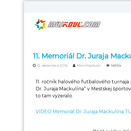
S
k
M
i
ô
p
t
j
o
K
c
o
o
u
n
11. Memoriál Dr. Juraja Mack
č
t
–
e
15. decembra 2016
Miro Mackulín
1490x
M
n
t
e
11. ročník halového futbalového turnaja
n
Dr. Juraja Mackulína“ v Mestskej športo
t
to tam vyzeralo.
á
l
VIDEO Memoriál Dr. Juraja Mackulína T
n
y
t