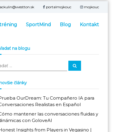
ackulin@
westton.sk
portalmojkouc
mojkouc
tréning
SportMind
Blog
Kontakt
ľadať na blogu
H
ľ
a
d
a
novšie články
ť
:
Prueba OurDream: Tu Compañero IA para
Conversaciones Realistas en Español
Cómo mantener las conversaciones fluidas y
dinámicas con GoloveAI
Honest Insights from Players in Vegasino |