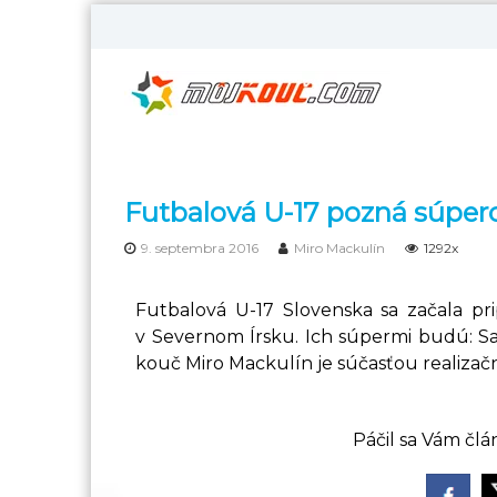
S
k
M
i
ô
p
t
j
o
K
c
o
o
u
n
Futbalová U-17 pozná súper
č
t
–
e
9. septembra 2016
Miro Mackulín
1292x
M
n
t
e
Futbalová U-17 Slovenska sa začala pri
n
v Severnom Írsku. Ich súpermi budú: Sa
t
kouč Miro Mackulín je súčasťou realizač
á
l
n
Páčil sa Vám člá
y
t