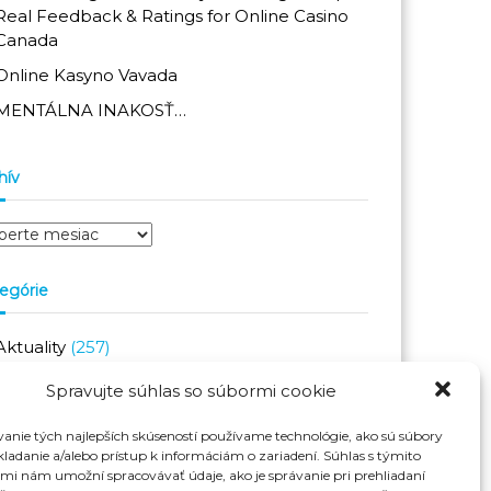
Real Feedback & Ratings for Online Casino
Canada
Online Kasyno Vavada
MENTÁLNA INAKOSŤ…
hív
egórie
Aktuality
(257)
Novinky
(150)
Spravujte súhlas so súbormi cookie
Top Team
(19)
anie tých najlepších skúseností používame technológie, ako sú súbory
vavada
(1)
kladanie a/alebo prístup k informáciám o zariadení. Súhlas s týmito
mi nám umožní spracovávať údaje, ako je správanie pri prehliadaní