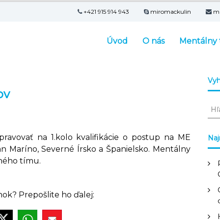
+421 915 914 943
miromackulin
m
Úvod
O nás
Mentálny 
Vyh
ov
V
y
h
ľ
pravovať na 1.kolo kvalifikácie o postup na ME
Naj
a
n Maríno, Severné Írsko a Španielsko. Mentálny
d
ného tímu.
a
ť
:
nok? Prepošlite ho ďalej: