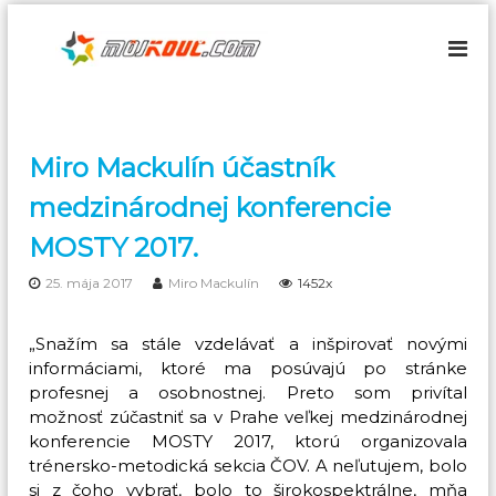
S
k
M
i
ô
p
j
t
K
o
o
c
Miro Mackulín účastník
u
o
č
n
medzinárodnej konferencie
t
–
MOSTY 2017.
e
M
n
e
25. mája 2017
Miro Mackulín
1452x
t
n
t
„Snažím sa stále vzdelávať a inšpirovať novými
á
informáciami, ktoré ma posúvajú po stránke
l
profesnej a osobnostnej. Preto som privítal
n
možnosť zúčastniť sa v Prahe veľkej medzinárodnej
y
konferencie MOSTY 2017, ktorú organizovala
t
trénersko-metodická sekcia ČOV. A neľutujem, bolo
si z čoho vybrať, bolo to širokospektrálne, mňa
r