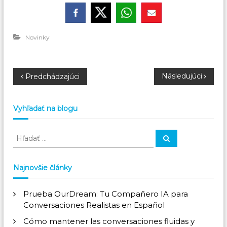
Novinky
N
Následujúci
Predchádzajúci
a
Vyhľadať na blogu
v
V
H
i
ľ
y
a
h
d
a
g
ľ
Najnovšie články
ť
a
:
d
á
Prueba OurDream: Tu Compañero IA para
a
Conversaciones Realistas en Español
ť
c
:
Cómo mantener las conversaciones fluidas y