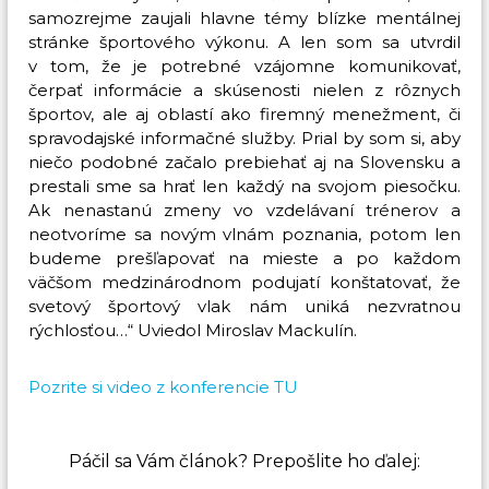
samozrejme zaujali hlavne témy blízke mentálnej
é
stránke športového výkonu. A len som sa utvrdil
n
v tom, že je potrebné vzájomne komunikovať,
i
čerpať informácie a skúsenosti nielen z rôznych
n
športov, ale aj oblastí ako firemný menežment, či
g
spravodajské informačné služby. Prial by som si, aby
a
niečo podobné začalo prebiehať aj na Slovensku a
k
prestali sme sa hrať len každý na svojom piesočku.
o
Ak nenastanú zmeny vo vzdelávaní trénerov a
u
neotvoríme sa novým vlnám poznania, potom len
č
budeme prešľapovať na mieste a po každom
väčšom medzinárodnom podujatí konštatovať, že
i
svetový športový vlak nám uniká nezvratnou
n
rýchlosťou…“ Uviedol Miroslav Mackulín.
g
Pozrite si video z konferencie TU
Páčil sa Vám článok? Prepošlite ho ďalej: