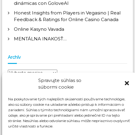
dinámicas con GoloveAI
i
Honest Insights from Players in Vegasino | Real
a
Feedback & Ratings for Online Casino Canada
Online Kasyno Vavada
v
MENTÁLNA INAKOSŤ…
č
Archív
l
á
A
r
Spravujte súhlas so
c
n
súbormi cookie
Kategórie
h
í
k
Na poskytovanie tých najlepších skúseností používame technológie,
Aktuality
(257)
v
ako sú súbory cookie na ukladanie a/alebo prístup k informáciám o
zariadení. Súhlas s týmito technológiami nám umožní spracovávať
u
Novinky
(150)
údaje, ako je správanie pri prehliadaní alebo jedinečné ID na tejto
stránke. Nesúhlas alebo odvolanie súhlasu môže nepriaznivo ovplyvniť
Top Team
(19)
určité vlastnosti a funkcie.
vavada
(1)